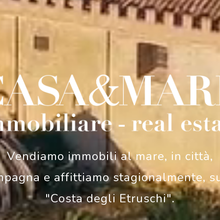
Vendiamo immobili al mare, in città,
pagna e affittiamo stagionalmente, s
"Costa degli Etruschi".